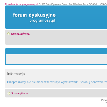
Aktualizacje na programosy.pl
:
SUPERAntiSpyware Free
•
MailWasher Pro
•
GS-Calc
•
GS-B
Strona główna
Informacja
Przepraszamy, ale nie możesz teraz użyć wyszukiwarki. Spróbuj ponownie za 
Strona główna
Powe
F