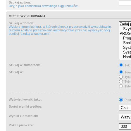
Szukaj autora:
Użyj * jako zamiennika dowolnego ciągu znaków.
OPCJE WYSZUKIWANIA
Szukaj w forach:
Wybierz forum lub fora, w których chcesz przeprowadzić wyszukiwanie.
Subfora zostaną przeszukanie automatycznie jeżeli nie wyłączysz opcji
poniżej “szukaj w subforach“.
Szukaj w subforach:
Tak
Szukaj w:
Tema
Tylk
Tylk
Tylk
Wyświetl wyniki jako:
Post
Sortuj wyniki według:
Wyniki z ostatnich:
Pokaż pierwsze: