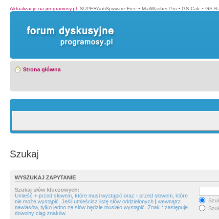
Aktualizacje na programosy.pl
:
SUPERAntiSpyware Free
•
MailWasher Pro
•
GS-Calc
•
GS-B
Strona główna
Szukaj
WYSZUKAJ ZAPYTANIE
Szukaj słów kluczowych:
Umieść
+
przed słowem, które musi wystąpić oraz
-
przed słowem, które
Szuk
nie może wystąpić. Jeśli umieścisz listę słów oddzielonych
|
wewnątrz
nawiasów, tylko jedno ze słów będzie musiało wystąpić. Znak * zastępuje
Szuk
dowolny ciąg znaków.