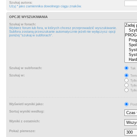
Szukaj autora:
Użyj * jako zamiennika dowolnego ciągu znaków.
OPCJE WYSZUKIWANIA
Szukaj w forach:
Wybierz forum lub fora, w których chcesz przeprowadzić wyszukiwanie.
Subfora zostaną przeszukanie automatycznie jeżeli nie wyłączysz opcji
poniżej “szukaj w subforach“.
Szukaj w subforach:
Tak
Szukaj w:
Tema
Tylk
Tylk
Tylk
Wyświetl wyniki jako:
Post
Sortuj wyniki według:
Wyniki z ostatnich:
Pokaż pierwsze: