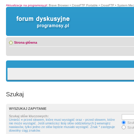
Aktualizacje na programosy.pl
:
Brave Browser
•
CrossFTP Portable
•
CrossFTP
•
System Mec
Strona główna
Szukaj
WYSZUKAJ ZAPYTANIE
Szukaj słów kluczowych:
Umieść
+
przed słowem, które musi wystąpić oraz
-
przed słowem, które
Szuk
nie może wystąpić. Jeśli umieścisz listę słów oddzielonych
|
wewnątrz
nawiasów, tylko jedno ze słów będzie musiało wystąpić. Znak * zastępuje
Szuk
dowolny ciąg znaków.