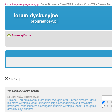
Aktualizacje na programosy.pl
:
Brave Browser
•
CrossFTP Portable
•
CrossFTP
•
System Mec
Strona główna
Szukaj
WYSZUKAJ ZAPYTANIE
Szukaj słów kluczowych:
Umieść
+
przed słowem, które musi wystąpić oraz
-
przed słowem, które
Szuk
nie może wystąpić. Jeśli umieścisz listę słów oddzielonych
|
wewnątrz
nawiasów, tylko jedno ze słów będzie musiało wystąpić. Znak * zastępuje
Szuk
dowolny ciąg znaków.