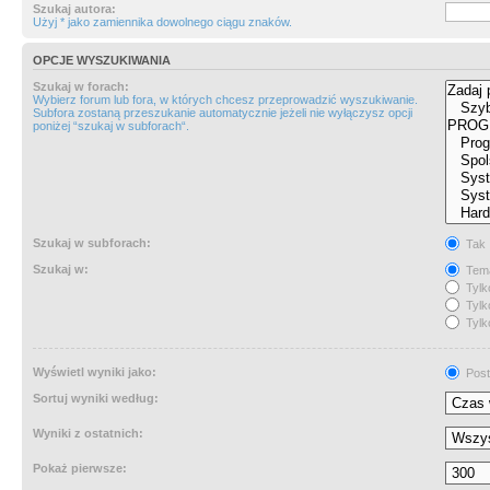
Szukaj autora:
Użyj * jako zamiennika dowolnego ciągu znaków.
OPCJE WYSZUKIWANIA
Szukaj w forach:
Wybierz forum lub fora, w których chcesz przeprowadzić wyszukiwanie.
Subfora zostaną przeszukanie automatycznie jeżeli nie wyłączysz opcji
poniżej “szukaj w subforach“.
Szukaj w subforach:
Tak
Szukaj w:
Tema
Tylk
Tylk
Tylk
Wyświetl wyniki jako:
Post
Sortuj wyniki według:
Wyniki z ostatnich:
Pokaż pierwsze: