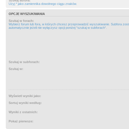
Szukaj autora:
Użyj * jako zamiennika dowolnego ciągu znaków.
OPCJE WYSZUKIWANIA
Szukaj w forach:
Wybierz forum lub fora, w których chcesz przeprowadzić wyszukiwanie. Subfora zos
automatycznie jeżeli nie wyłączysz opcji poniżej “szukaj w subforach“.
Szukaj w subforach:
Szukaj w:
Wyświetl wyniki jako:
Sortuj wyniki według:
Wyniki z ostatnich:
Pokaż pierwsze: