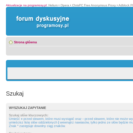
Aktualizacje na programosy.pl
:
Helium
•
Opera
•
ChrisPC Free Anonymous Proxy
•
Adblock P
Strona główna
Szukaj
WYSZUKAJ ZAPYTANIE
Szukaj słów kluczowych:
Umieść
+
przed słowem, które musi wystąpić oraz
-
przed słowem, które nie może wys
umieścisz listę słów oddzielonych
|
wewnątrz nawiasów, tylko jedno ze słów będzie mu
Znak * zastępuje dowolny ciąg znaków.