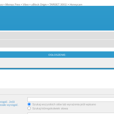
lus
•
Mixmax Free
•
Viber
•
uBlock Origin
•
TARGET 3001!
•
Honeycam
OGŁOSZENIE:
tąpić. Jeśli
Szukaj wszystkich słów lub wyrażenia jeśli wpisano
siało wystąpić.
Szukaj któregokolwiek słowa