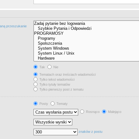
taną przeszukanie
Tak
Nie
Tematach oraz treściach wiadomości
Tylko tekst wiadomości
Tylko tytuły tematów
Tylko pierwszy post z tematu
Posty
Tematy
Rosnąco
Malejąco
znaków z postu