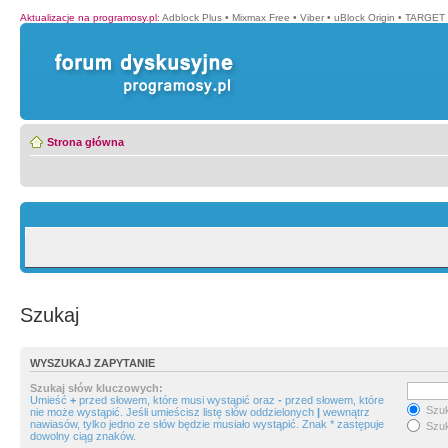
Aktualizacje na programosy.pl
:
Adblock Plus
•
Mixmax Free
•
Viber
•
uBlock Origin
•
TARGET 
Strona główna
Szukaj
WYSZUKAJ ZAPYTANIE
Szukaj słów kluczowych:
Umieść
+
przed słowem, które musi wystąpić oraz
-
przed słowem, które
Szuk
nie może wystąpić. Jeśli umieścisz listę słów oddzielonych
|
wewnątrz
nawiasów, tylko jedno ze słów będzie musiało wystąpić. Znak * zastępuje
Szuk
dowolny ciąg znaków.