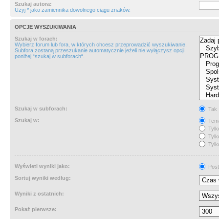
Szukaj autora:
Użyj * jako zamiennika dowolnego ciągu znaków.
OPCJE WYSZUKIWANIA
Szukaj w forach:
Wybierz forum lub fora, w których chcesz przeprowadzić wyszukiwanie.
Subfora zostaną przeszukanie automatycznie jeżeli nie wyłączysz opcji
poniżej “szukaj w subforach“.
Szukaj w subforach:
Tak
Szukaj w:
Tema
Tylk
Tylk
Tylk
Wyświetl wyniki jako:
Post
Sortuj wyniki według:
Wyniki z ostatnich:
Pokaż pierwsze: