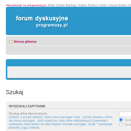
Aktualizacje na programosy.pl
:
IDrive Online Backup
•
Adlice Protect
•
Anki
•
Visual Studio C
Strona główna
Szukaj
WYSZUKAJ ZAPYTANIE
Szukaj słów kluczowych:
Umieść
+
przed słowem, które musi wystąpić oraz
-
przed słowem, które
Szuk
nie może wystąpić. Jeśli umieścisz listę słów oddzielonych
|
wewnątrz
nawiasów, tylko jedno ze słów będzie musiało wystąpić. Znak * zastępuje
Szuk
dowolny ciąg znaków.