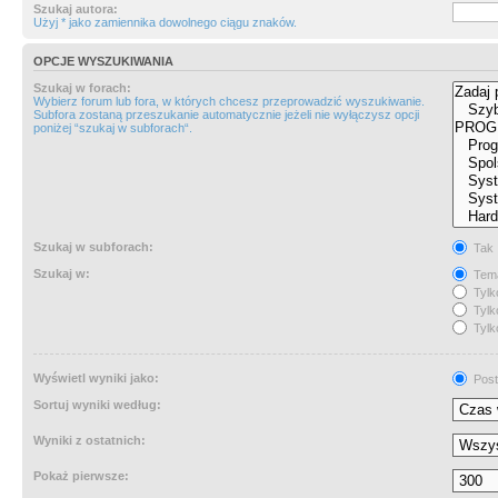
Szukaj autora:
Użyj * jako zamiennika dowolnego ciągu znaków.
OPCJE WYSZUKIWANIA
Szukaj w forach:
Wybierz forum lub fora, w których chcesz przeprowadzić wyszukiwanie.
Subfora zostaną przeszukanie automatycznie jeżeli nie wyłączysz opcji
poniżej “szukaj w subforach“.
Szukaj w subforach:
Tak
Szukaj w:
Tema
Tylk
Tylk
Tylk
Wyświetl wyniki jako:
Post
Sortuj wyniki według:
Wyniki z ostatnich:
Pokaż pierwsze: