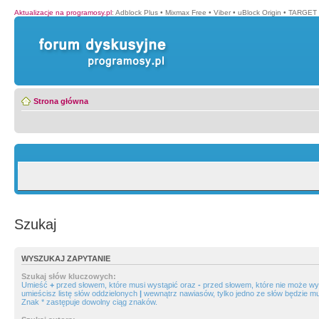
Aktualizacje na programosy.pl
:
Adblock Plus
•
Mixmax Free
•
Viber
•
uBlock Origin
•
TARGET 
Strona główna
Szukaj
WYSZUKAJ ZAPYTANIE
Szukaj słów kluczowych:
Umieść
+
przed słowem, które musi wystąpić oraz
-
przed słowem, które nie może wys
umieścisz listę słów oddzielonych
|
wewnątrz nawiasów, tylko jedno ze słów będzie mu
Znak * zastępuje dowolny ciąg znaków.