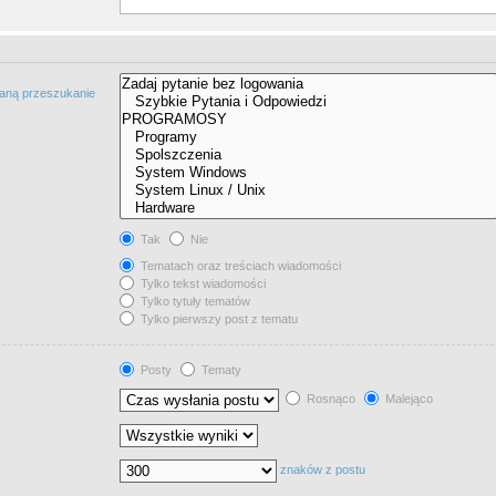
taną przeszukanie
Tak
Nie
Tematach oraz treściach wiadomości
Tylko tekst wiadomości
Tylko tytuły tematów
Tylko pierwszy post z tematu
Posty
Tematy
Rosnąco
Malejąco
znaków z postu