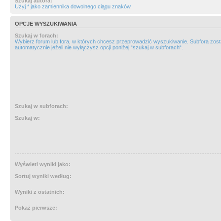
Szukaj autora:
Użyj * jako zamiennika dowolnego ciągu znaków.
OPCJE WYSZUKIWANIA
Szukaj w forach:
Wybierz forum lub fora, w których chcesz przeprowadzić wyszukiwanie. Subfora zos
automatycznie jeżeli nie wyłączysz opcji poniżej “szukaj w subforach“.
Szukaj w subforach:
Szukaj w:
Wyświetl wyniki jako:
Sortuj wyniki według:
Wyniki z ostatnich:
Pokaż pierwsze: