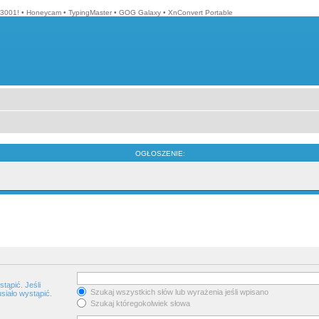
3001!
•
Honeycam
•
TypingMaster
•
GOG Galaxy
•
XnConvert Portable
OGŁOSZENIE:
tąpić. Jeśli
Szukaj wszystkich słów lub wyrażenia jeśli wpisano
siało wystąpić.
Szukaj któregokolwiek słowa