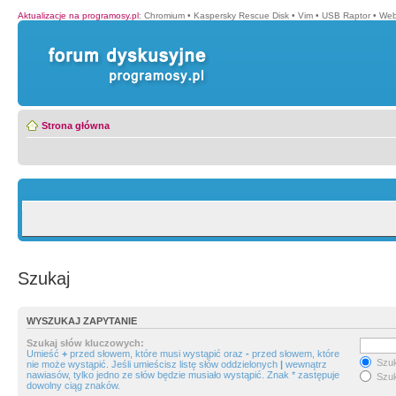
Aktualizacje na programosy.pl
:
Chromium
•
Kaspersky Rescue Disk
•
Vim
•
USB Raptor
•
Web
Strona główna
Szukaj
WYSZUKAJ ZAPYTANIE
Szukaj słów kluczowych:
Umieść
+
przed słowem, które musi wystąpić oraz
-
przed słowem, które
Szuk
nie może wystąpić. Jeśli umieścisz listę słów oddzielonych
|
wewnątrz
nawiasów, tylko jedno ze słów będzie musiało wystąpić. Znak * zastępuje
Szuk
dowolny ciąg znaków.