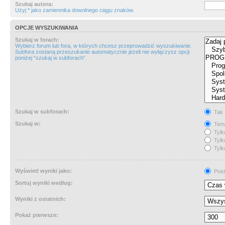
Szukaj autora:
Użyj * jako zamiennika dowolnego ciągu znaków.
OPCJE WYSZUKIWANIA
Szukaj w forach:
Wybierz forum lub fora, w których chcesz przeprowadzić wyszukiwanie.
Subfora zostaną przeszukanie automatycznie jeżeli nie wyłączysz opcji
poniżej “szukaj w subforach“.
Szukaj w subforach:
Tak
Szukaj w:
Tema
Tylk
Tylk
Tylk
Wyświetl wyniki jako:
Post
Sortuj wyniki według:
Wyniki z ostatnich:
Pokaż pierwsze: