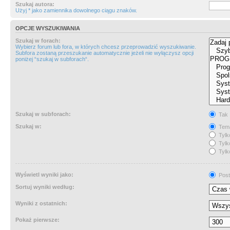
Szukaj autora:
Użyj * jako zamiennika dowolnego ciągu znaków.
OPCJE WYSZUKIWANIA
Szukaj w forach:
Wybierz forum lub fora, w których chcesz przeprowadzić wyszukiwanie.
Subfora zostaną przeszukanie automatycznie jeżeli nie wyłączysz opcji
poniżej “szukaj w subforach“.
Szukaj w subforach:
Tak
Szukaj w:
Tema
Tylk
Tylk
Tylk
Wyświetl wyniki jako:
Post
Sortuj wyniki według:
Wyniki z ostatnich:
Pokaż pierwsze: