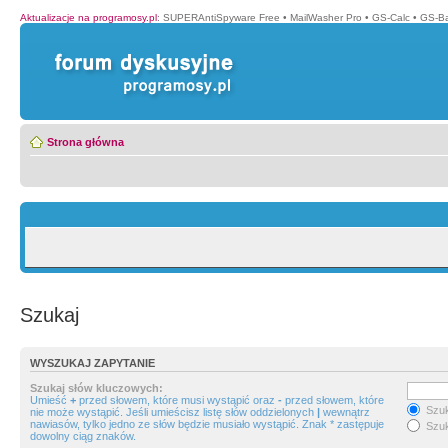
Aktualizacje na programosy.pl
:
SUPERAntiSpyware Free
•
MailWasher Pro
•
GS-Calc
•
GS-B
Strona główna
Szukaj
WYSZUKAJ ZAPYTANIE
Szukaj słów kluczowych:
Umieść
+
przed słowem, które musi wystąpić oraz
-
przed słowem, które
Szuk
nie może wystąpić. Jeśli umieścisz listę słów oddzielonych
|
wewnątrz
nawiasów, tylko jedno ze słów będzie musiało wystąpić. Znak * zastępuje
Szuk
dowolny ciąg znaków.