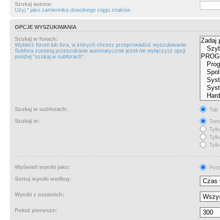
Szukaj autora:
Użyj * jako zamiennika dowolnego ciągu znaków.
OPCJE WYSZUKIWANIA
Szukaj w forach:
Wybierz forum lub fora, w których chcesz przeprowadzić wyszukiwanie.
Subfora zostaną przeszukanie automatycznie jeżeli nie wyłączysz opcji
poniżej “szukaj w subforach“.
Szukaj w subforach:
Tak
Szukaj w:
Tema
Tylk
Tylk
Tylk
Wyświetl wyniki jako:
Post
Sortuj wyniki według:
Wyniki z ostatnich:
Pokaż pierwsze: