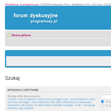
Aktualizacje na programosy.pl
:
SUPERAntiSpyware Free
•
MailWasher Pro
•
GS-Calc
•
GS-B
Strona główna
Szukaj
WYSZUKAJ ZAPYTANIE
Szukaj słów kluczowych:
Umieść
+
przed słowem, które musi wystąpić oraz
-
przed słowem, które
Szuk
nie może wystąpić. Jeśli umieścisz listę słów oddzielonych
|
wewnątrz
nawiasów, tylko jedno ze słów będzie musiało wystąpić. Znak * zastępuje
Szuk
dowolny ciąg znaków.