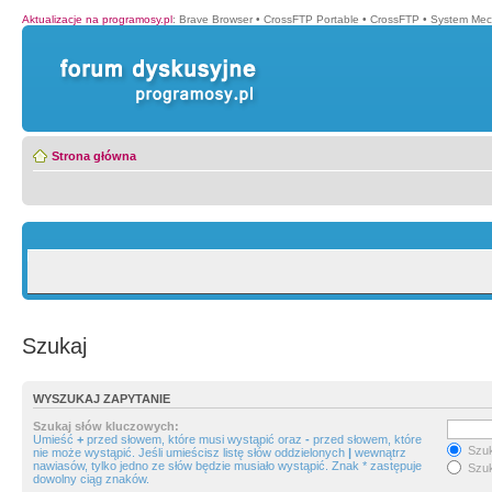
Aktualizacje na programosy.pl
:
Brave Browser
•
CrossFTP Portable
•
CrossFTP
•
System Mec
Strona główna
Szukaj
WYSZUKAJ ZAPYTANIE
Szukaj słów kluczowych:
Umieść
+
przed słowem, które musi wystąpić oraz
-
przed słowem, które
Szuk
nie może wystąpić. Jeśli umieścisz listę słów oddzielonych
|
wewnątrz
nawiasów, tylko jedno ze słów będzie musiało wystąpić. Znak * zastępuje
Szuk
dowolny ciąg znaków.