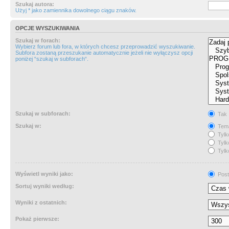
Szukaj autora:
Użyj * jako zamiennika dowolnego ciągu znaków.
OPCJE WYSZUKIWANIA
Szukaj w forach:
Wybierz forum lub fora, w których chcesz przeprowadzić wyszukiwanie.
Subfora zostaną przeszukanie automatycznie jeżeli nie wyłączysz opcji
poniżej “szukaj w subforach“.
Szukaj w subforach:
Tak
Szukaj w:
Tema
Tylk
Tylk
Tylk
Wyświetl wyniki jako:
Post
Sortuj wyniki według:
Wyniki z ostatnich:
Pokaż pierwsze: