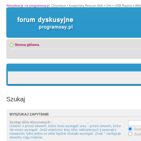
Aktualizacje na programosy.pl
:
Chromium
•
Kaspersky Rescue Disk
•
Vim
•
USB Raptor
•
Web
Strona główna
Szukaj
WYSZUKAJ ZAPYTANIE
Szukaj słów kluczowych:
Umieść
+
przed słowem, które musi wystąpić oraz
-
przed słowem, które
Szuk
nie może wystąpić. Jeśli umieścisz listę słów oddzielonych
|
wewnątrz
nawiasów, tylko jedno ze słów będzie musiało wystąpić. Znak * zastępuje
Szuk
dowolny ciąg znaków.