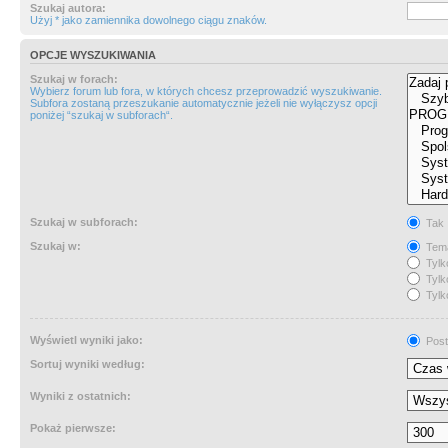
Szukaj autora:
Użyj * jako zamiennika dowolnego ciągu znaków.
OPCJE WYSZUKIWANIA
Szukaj w forach:
Wybierz forum lub fora, w których chcesz przeprowadzić wyszukiwanie.
Subfora zostaną przeszukanie automatycznie jeżeli nie wyłączysz opcji
poniżej “szukaj w subforach“.
Szukaj w subforach:
Tak
Szukaj w:
Tema
Tylk
Tylk
Tylk
Wyświetl wyniki jako:
Post
Sortuj wyniki według:
Wyniki z ostatnich:
Pokaż pierwsze: