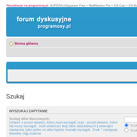
Aktualizacje na programosy.pl
:
SUPERAntiSpyware Free
•
MailWasher Pro
•
GS-Calc
•
GS-B
Strona główna
Szukaj
WYSZUKAJ ZAPYTANIE
Szukaj słów kluczowych:
Umieść
+
przed słowem, które musi wystąpić oraz
-
przed słowem, które
Szuk
nie może wystąpić. Jeśli umieścisz listę słów oddzielonych
|
wewnątrz
nawiasów, tylko jedno ze słów będzie musiało wystąpić. Znak * zastępuje
Szuk
dowolny ciąg znaków.