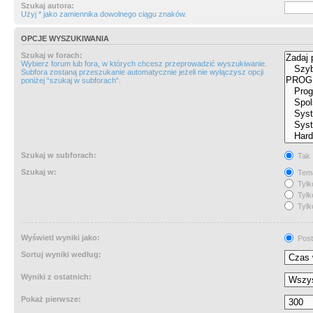
Szukaj autora:
Użyj * jako zamiennika dowolnego ciągu znaków.
OPCJE WYSZUKIWANIA
Szukaj w forach:
Wybierz forum lub fora, w których chcesz przeprowadzić wyszukiwanie.
Subfora zostaną przeszukanie automatycznie jeżeli nie wyłączysz opcji
poniżej “szukaj w subforach“.
Szukaj w subforach:
Tak
Szukaj w:
Tema
Tylk
Tylk
Tylk
Wyświetl wyniki jako:
Post
Sortuj wyniki według:
Wyniki z ostatnich:
Pokaż pierwsze: