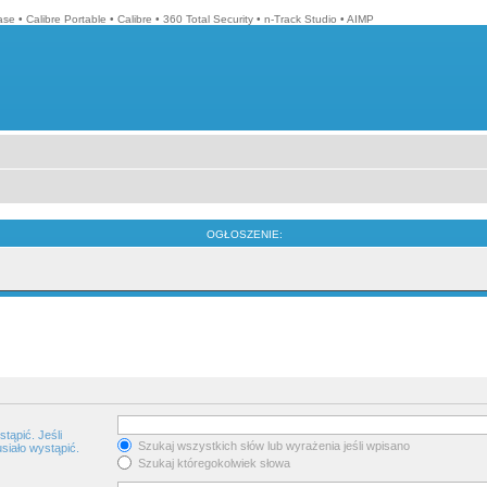
ase
•
Calibre Portable
•
Calibre
•
360 Total Security
•
n-Track Studio
•
AIMP
OGŁOSZENIE:
tąpić. Jeśli
Szukaj wszystkich słów lub wyrażenia jeśli wpisano
siało wystąpić.
Szukaj któregokolwiek słowa