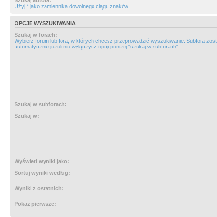
Szukaj autora:
Użyj * jako zamiennika dowolnego ciągu znaków.
OPCJE WYSZUKIWANIA
Szukaj w forach:
Wybierz forum lub fora, w których chcesz przeprowadzić wyszukiwanie. Subfora zos
automatycznie jeżeli nie wyłączysz opcji poniżej “szukaj w subforach“.
Szukaj w subforach:
Szukaj w:
Wyświetl wyniki jako:
Sortuj wyniki według:
Wyniki z ostatnich:
Pokaż pierwsze: