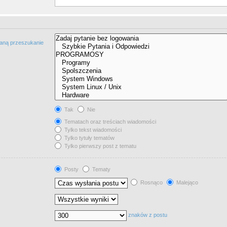
taną przeszukanie
Tak
Nie
Tematach oraz treściach wiadomości
Tylko tekst wiadomości
Tylko tytuły tematów
Tylko pierwszy post z tematu
Posty
Tematy
Rosnąco
Malejąco
znaków z postu