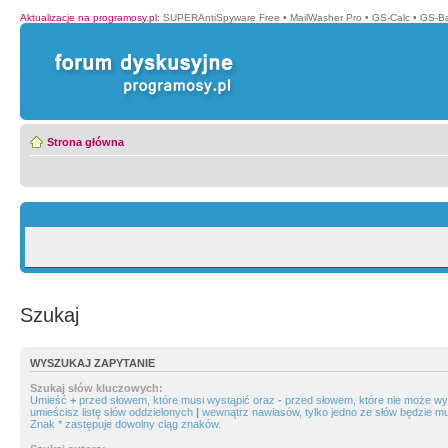
Aktualizacje na programosy.pl
:
SUPERAntiSpyware Free
•
MailWasher Pro
•
GS-Calc
•
GS-B
Strona główna
Szukaj
WYSZUKAJ ZAPYTANIE
Szukaj słów kluczowych:
Umieść
+
przed słowem, które musi wystąpić oraz
-
przed słowem, które nie może wys
umieścisz listę słów oddzielonych
|
wewnątrz nawiasów, tylko jedno ze słów będzie mu
Znak * zastępuje dowolny ciąg znaków.