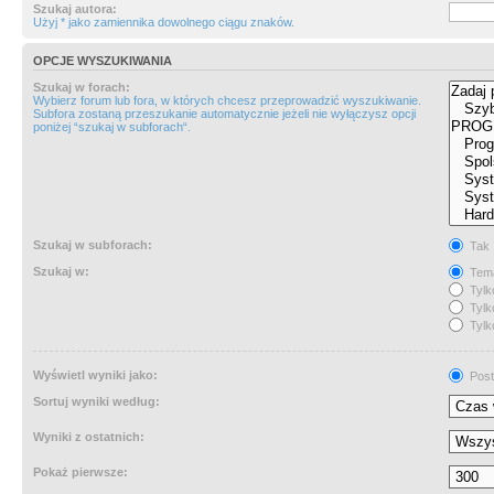
Szukaj autora:
Użyj * jako zamiennika dowolnego ciągu znaków.
OPCJE WYSZUKIWANIA
Szukaj w forach:
Wybierz forum lub fora, w których chcesz przeprowadzić wyszukiwanie.
Subfora zostaną przeszukanie automatycznie jeżeli nie wyłączysz opcji
poniżej “szukaj w subforach“.
Szukaj w subforach:
Tak
Szukaj w:
Tema
Tylk
Tylk
Tylk
Wyświetl wyniki jako:
Post
Sortuj wyniki według:
Wyniki z ostatnich:
Pokaż pierwsze: