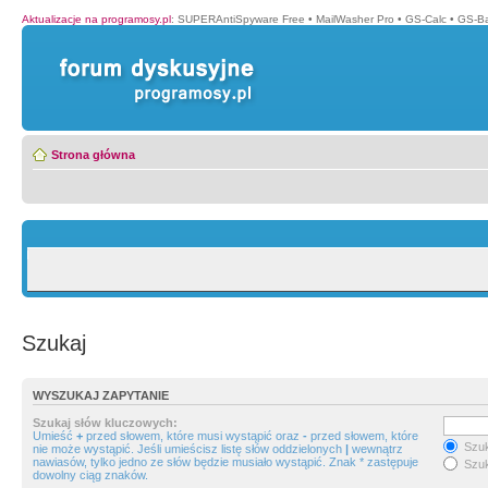
Aktualizacje na programosy.pl
:
SUPERAntiSpyware Free
•
MailWasher Pro
•
GS-Calc
•
GS-B
Strona główna
Szukaj
WYSZUKAJ ZAPYTANIE
Szukaj słów kluczowych:
Umieść
+
przed słowem, które musi wystąpić oraz
-
przed słowem, które
Szuk
nie może wystąpić. Jeśli umieścisz listę słów oddzielonych
|
wewnątrz
nawiasów, tylko jedno ze słów będzie musiało wystąpić. Znak * zastępuje
Szuk
dowolny ciąg znaków.