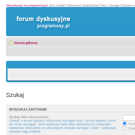
Aktualizacje na programosy.pl
:
Zero Install
•
Advanced SystemCare Free
•
Google Chrome
•
Strona główna
Szukaj
WYSZUKAJ ZAPYTANIE
Szukaj słów kluczowych:
Umieść
+
przed słowem, które musi wystąpić oraz
-
przed słowem, które
Szuk
nie może wystąpić. Jeśli umieścisz listę słów oddzielonych
|
wewnątrz
nawiasów, tylko jedno ze słów będzie musiało wystąpić. Znak * zastępuje
Szuk
dowolny ciąg znaków.