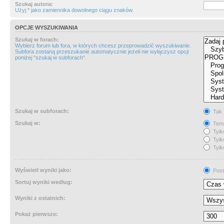
Szukaj autora:
Użyj * jako zamiennika dowolnego ciągu znaków.
OPCJE WYSZUKIWANIA
Szukaj w forach:
Wybierz forum lub fora, w których chcesz przeprowadzić wyszukiwanie.
Subfora zostaną przeszukanie automatycznie jeżeli nie wyłączysz opcji
poniżej “szukaj w subforach“.
Szukaj w subforach:
Tak
Szukaj w:
Tema
Tylk
Tylk
Tylk
Wyświetl wyniki jako:
Post
Sortuj wyniki według:
Wyniki z ostatnich:
Pokaż pierwsze: