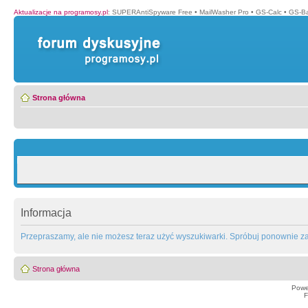
Aktualizacje na programosy.pl
:
SUPERAntiSpyware Free
•
MailWasher Pro
•
GS-Calc
•
GS-B
Strona główna
Informacja
Przepraszamy, ale nie możesz teraz użyć wyszukiwarki. Spróbuj ponownie za 
Strona główna
Powe
F