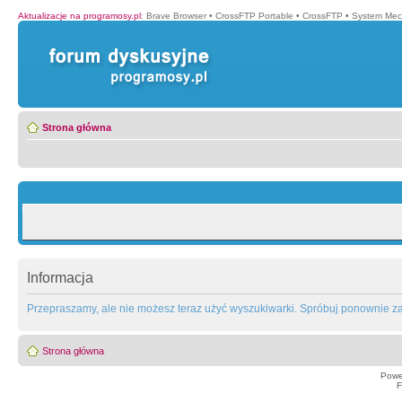
Aktualizacje na programosy.pl
:
Brave Browser
•
CrossFTP Portable
•
CrossFTP
•
System Mec
Strona główna
Informacja
Przepraszamy, ale nie możesz teraz użyć wyszukiwarki. Spróbuj ponownie za 
Strona główna
Powe
F