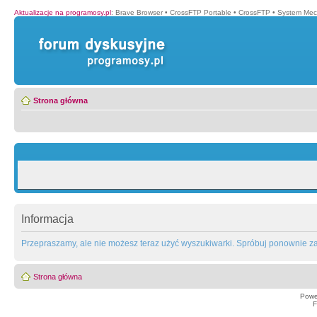
Aktualizacje na programosy.pl
:
Brave Browser
•
CrossFTP Portable
•
CrossFTP
•
System Mec
Strona główna
Informacja
Przepraszamy, ale nie możesz teraz użyć wyszukiwarki. Spróbuj ponownie za 
Strona główna
Powe
F