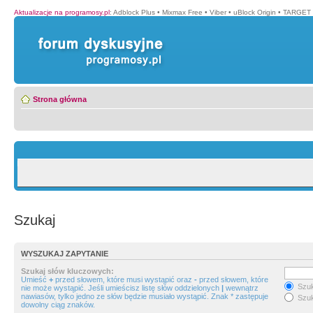
Aktualizacje na programosy.pl
:
Adblock Plus
•
Mixmax Free
•
Viber
•
uBlock Origin
•
TARGET 
Strona główna
Szukaj
WYSZUKAJ ZAPYTANIE
Szukaj słów kluczowych:
Umieść
+
przed słowem, które musi wystąpić oraz
-
przed słowem, które
Szuk
nie może wystąpić. Jeśli umieścisz listę słów oddzielonych
|
wewnątrz
nawiasów, tylko jedno ze słów będzie musiało wystąpić. Znak * zastępuje
Szuk
dowolny ciąg znaków.