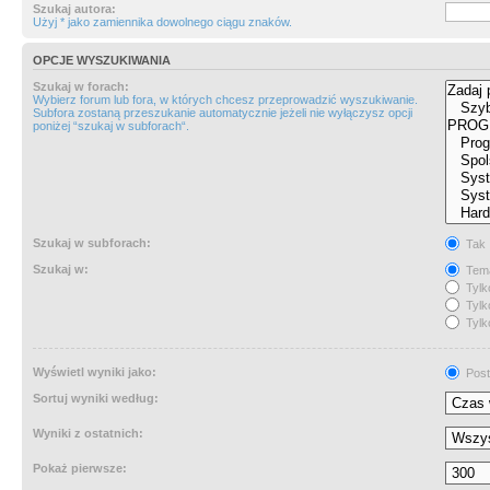
Szukaj autora:
Użyj * jako zamiennika dowolnego ciągu znaków.
OPCJE WYSZUKIWANIA
Szukaj w forach:
Wybierz forum lub fora, w których chcesz przeprowadzić wyszukiwanie.
Subfora zostaną przeszukanie automatycznie jeżeli nie wyłączysz opcji
poniżej “szukaj w subforach“.
Szukaj w subforach:
Tak
Szukaj w:
Tema
Tylk
Tylk
Tylk
Wyświetl wyniki jako:
Post
Sortuj wyniki według:
Wyniki z ostatnich:
Pokaż pierwsze: