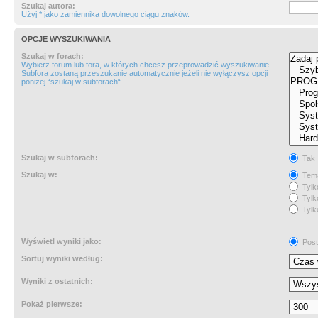
Szukaj autora:
Użyj * jako zamiennika dowolnego ciągu znaków.
OPCJE WYSZUKIWANIA
Szukaj w forach:
Wybierz forum lub fora, w których chcesz przeprowadzić wyszukiwanie.
Subfora zostaną przeszukanie automatycznie jeżeli nie wyłączysz opcji
poniżej “szukaj w subforach“.
Szukaj w subforach:
Tak
Szukaj w:
Tema
Tylk
Tylk
Tylk
Wyświetl wyniki jako:
Post
Sortuj wyniki według:
Wyniki z ostatnich:
Pokaż pierwsze: