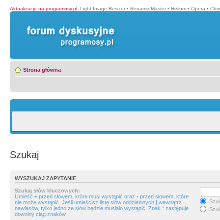
Aktualizacje na programosy.pl
:
Light Image Resizer
•
Rename Master
•
Helium
•
Opera
•
Chr
Strona główna
Szukaj
WYSZUKAJ ZAPYTANIE
Szukaj słów kluczowych:
Umieść
+
przed słowem, które musi wystąpić oraz
-
przed słowem, które
Szuk
nie może wystąpić. Jeśli umieścisz listę słów oddzielonych
|
wewnątrz
nawiasów, tylko jedno ze słów będzie musiało wystąpić. Znak * zastępuje
Szuk
dowolny ciąg znaków.