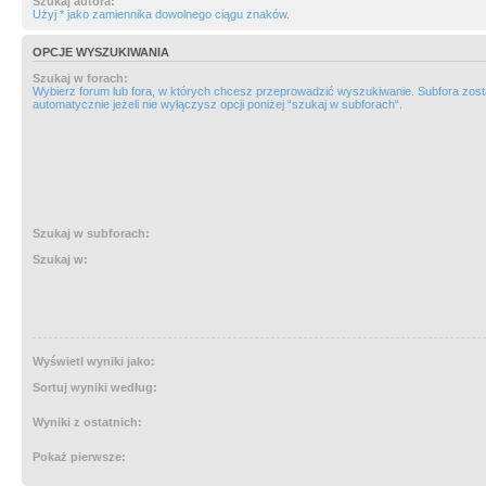
Szukaj autora:
Użyj * jako zamiennika dowolnego ciągu znaków.
OPCJE WYSZUKIWANIA
Szukaj w forach:
Wybierz forum lub fora, w których chcesz przeprowadzić wyszukiwanie. Subfora zos
automatycznie jeżeli nie wyłączysz opcji poniżej “szukaj w subforach“.
Szukaj w subforach:
Szukaj w:
Wyświetl wyniki jako:
Sortuj wyniki według:
Wyniki z ostatnich:
Pokaż pierwsze: