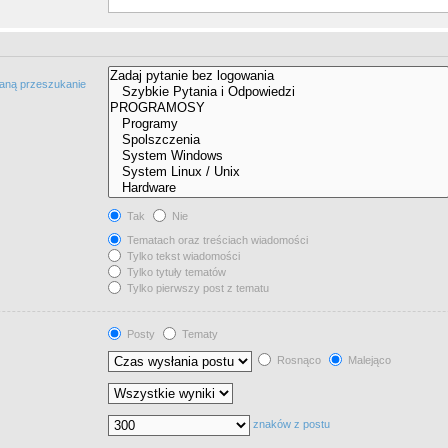
taną przeszukanie
Tak
Nie
Tematach oraz treściach wiadomości
Tylko tekst wiadomości
Tylko tytuły tematów
Tylko pierwszy post z tematu
Posty
Tematy
Rosnąco
Malejąco
znaków z postu