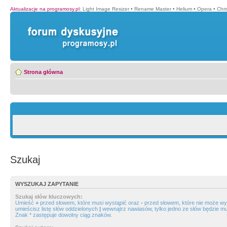
Aktualizacje na programosy.pl
:
Light Image Resizer
•
Rename Master
•
Helium
•
Opera
•
Chr
Strona główna
Szukaj
WYSZUKAJ ZAPYTANIE
Szukaj słów kluczowych:
Umieść
+
przed słowem, które musi wystąpić oraz
-
przed słowem, które nie może wys
umieścisz listę słów oddzielonych
|
wewnątrz nawiasów, tylko jedno ze słów będzie mu
Znak * zastępuje dowolny ciąg znaków.