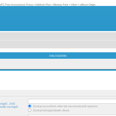
isPC Free Anonymous Proxy
•
Adblock Plus
•
Mixmax Free
•
Viber
•
uBlock Origin
OGŁOSZENIE:
tąpić. Jeśli
Szukaj wszystkich słów lub wyrażenia jeśli wpisano
siało wystąpić.
Szukaj któregokolwiek słowa