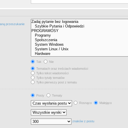
taną przeszukanie
Tak
Nie
Tematach oraz treściach wiadomości
Tylko tekst wiadomości
Tylko tytuły tematów
Tylko pierwszy post z tematu
Posty
Tematy
Rosnąco
Malejąco
znaków z postu