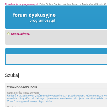
Aktualizacje na programosy.pl
:
IDrive Online Backup
•
Adlice Protect
•
Anki
•
Visual Studio C
Strona główna
Szukaj
WYSZUKAJ ZAPYTANIE
Szukaj słów kluczowych:
Umieść
+
przed słowem, które musi wystąpić oraz
-
przed słowem, które nie może wys
umieścisz listę słów oddzielonych
|
wewnątrz nawiasów, tylko jedno ze słów będzie mu
Znak * zastępuje dowolny ciąg znaków.