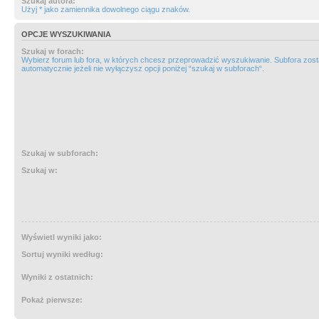
Szukaj autora:
Użyj * jako zamiennika dowolnego ciągu znaków.
OPCJE WYSZUKIWANIA
Szukaj w forach:
Wybierz forum lub fora, w których chcesz przeprowadzić wyszukiwanie. Subfora zos
automatycznie jeżeli nie wyłączysz opcji poniżej “szukaj w subforach“.
Szukaj w subforach:
Szukaj w:
Wyświetl wyniki jako:
Sortuj wyniki według:
Wyniki z ostatnich:
Pokaż pierwsze: