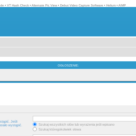
ode
•
VT Hash Check
•
Alternate Pic View
•
Debut Video Capture Software
•
Helium
•
AIMP
OGŁOSZENIE:
tąpić. Jeśli
Szukaj wszystkich słów lub wyrażenia jeśli wpisano
siało wystąpić.
Szukaj któregokolwiek słowa