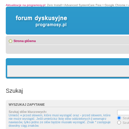
Aktualizacje na programosy.pl
:
Zero Install
•
Advanced SystemCare Free
•
Google Chrome
•
Strona główna
Szukaj
WYSZUKAJ ZAPYTANIE
Szukaj słów kluczowych:
Umieść
+
przed słowem, które musi wystąpić oraz
-
przed słowem, które
Szuk
nie może wystąpić. Jeśli umieścisz listę słów oddzielonych
|
wewnątrz
nawiasów, tylko jedno ze słów będzie musiało wystąpić. Znak * zastępuje
Szuk
dowolny ciąg znaków.