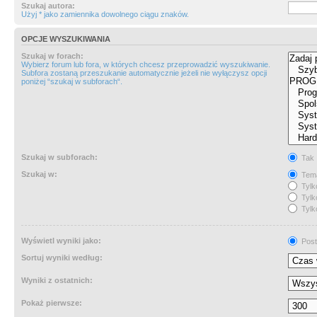
Szukaj autora:
Użyj * jako zamiennika dowolnego ciągu znaków.
OPCJE WYSZUKIWANIA
Szukaj w forach:
Wybierz forum lub fora, w których chcesz przeprowadzić wyszukiwanie.
Subfora zostaną przeszukanie automatycznie jeżeli nie wyłączysz opcji
poniżej “szukaj w subforach“.
Szukaj w subforach:
Tak
Szukaj w:
Tema
Tylk
Tylk
Tylk
Wyświetl wyniki jako:
Post
Sortuj wyniki według:
Wyniki z ostatnich:
Pokaż pierwsze: