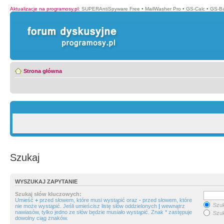
Aktualizacje na programosy.pl
:
SUPERAntiSpyware Free
•
MailWasher Pro
•
GS-Calc
•
GS-B
Strona główna
Szukaj
WYSZUKAJ ZAPYTANIE
Szukaj słów kluczowych:
Umieść
+
przed słowem, które musi wystąpić oraz
-
przed słowem, które
Szuk
nie może wystąpić. Jeśli umieścisz listę słów oddzielonych
|
wewnątrz
nawiasów, tylko jedno ze słów będzie musiało wystąpić. Znak * zastępuje
Szuk
dowolny ciąg znaków.