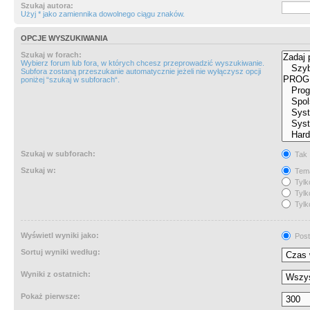
Szukaj autora:
Użyj * jako zamiennika dowolnego ciągu znaków.
OPCJE WYSZUKIWANIA
Szukaj w forach:
Wybierz forum lub fora, w których chcesz przeprowadzić wyszukiwanie.
Subfora zostaną przeszukanie automatycznie jeżeli nie wyłączysz opcji
poniżej “szukaj w subforach“.
Szukaj w subforach:
Tak
Szukaj w:
Tema
Tylk
Tylk
Tylk
Wyświetl wyniki jako:
Post
Sortuj wyniki według:
Wyniki z ostatnich:
Pokaż pierwsze: