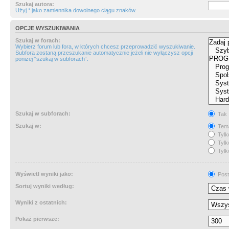
Szukaj autora:
Użyj * jako zamiennika dowolnego ciągu znaków.
OPCJE WYSZUKIWANIA
Szukaj w forach:
Wybierz forum lub fora, w których chcesz przeprowadzić wyszukiwanie.
Subfora zostaną przeszukanie automatycznie jeżeli nie wyłączysz opcji
poniżej “szukaj w subforach“.
Szukaj w subforach:
Tak
Szukaj w:
Tema
Tylk
Tylk
Tylk
Wyświetl wyniki jako:
Post
Sortuj wyniki według:
Wyniki z ostatnich:
Pokaż pierwsze: