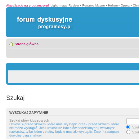
Aktualizacje na programosy.pl
:
Light Image Resizer
•
Rename Master
•
Helium
•
Opera
•
Chr
Strona główna
Szukaj
WYSZUKAJ ZAPYTANIE
Szukaj słów kluczowych:
Umieść
+
przed słowem, które musi wystąpić oraz
-
przed słowem, które
Szuk
nie może wystąpić. Jeśli umieścisz listę słów oddzielonych
|
wewnątrz
nawiasów, tylko jedno ze słów będzie musiało wystąpić. Znak * zastępuje
Szuk
dowolny ciąg znaków.