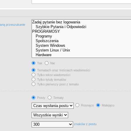
taną przeszukanie
Tak
Nie
Tematach oraz treściach wiadomości
Tylko tekst wiadomości
Tylko tytuły tematów
Tylko pierwszy post z tematu
Posty
Tematy
Rosnąco
Malejąco
znaków z postu