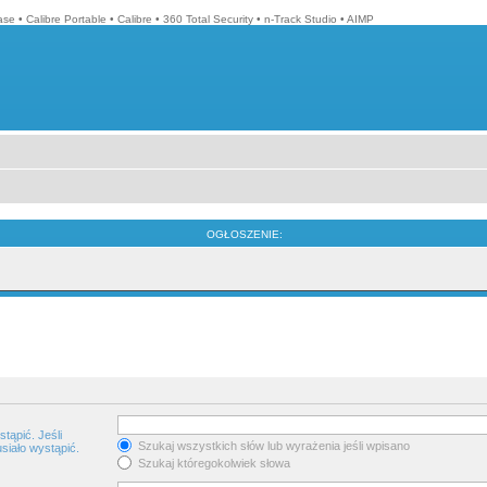
ase
•
Calibre Portable
•
Calibre
•
360 Total Security
•
n-Track Studio
•
AIMP
OGŁOSZENIE:
tąpić. Jeśli
Szukaj wszystkich słów lub wyrażenia jeśli wpisano
siało wystąpić.
Szukaj któregokolwiek słowa