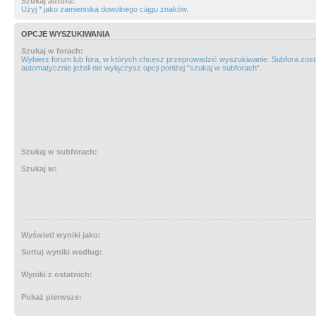
Szukaj autora:
Użyj * jako zamiennika dowolnego ciągu znaków.
OPCJE WYSZUKIWANIA
Szukaj w forach:
Wybierz forum lub fora, w których chcesz przeprowadzić wyszukiwanie. Subfora zos
automatycznie jeżeli nie wyłączysz opcji poniżej “szukaj w subforach“.
Szukaj w subforach:
Szukaj w:
Wyświetl wyniki jako:
Sortuj wyniki według:
Wyniki z ostatnich:
Pokaż pierwsze: