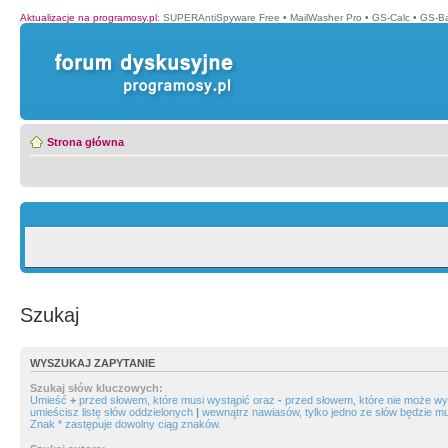
Aktualizacje na programosy.pl
:
SUPERAntiSpyware Free
•
MailWasher Pro
•
GS-Calc
•
GS-B
Strona główna
Szukaj
WYSZUKAJ ZAPYTANIE
Szukaj słów kluczowych:
Umieść
+
przed słowem, które musi wystąpić oraz
-
przed słowem, które nie może wys
umieścisz listę słów oddzielonych
|
wewnątrz nawiasów, tylko jedno ze słów będzie mu
Znak * zastępuje dowolny ciąg znaków.