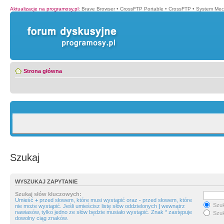
Aktualizacje na programosy.pl
:
Brave Browser
•
CrossFTP Portable
•
CrossFTP
•
System Mec
Strona główna
Szukaj
WYSZUKAJ ZAPYTANIE
Szukaj słów kluczowych:
Umieść
+
przed słowem, które musi wystąpić oraz
-
przed słowem, które
Szuk
nie może wystąpić. Jeśli umieścisz listę słów oddzielonych
|
wewnątrz
nawiasów, tylko jedno ze słów będzie musiało wystąpić. Znak * zastępuje
Szuk
dowolny ciąg znaków.