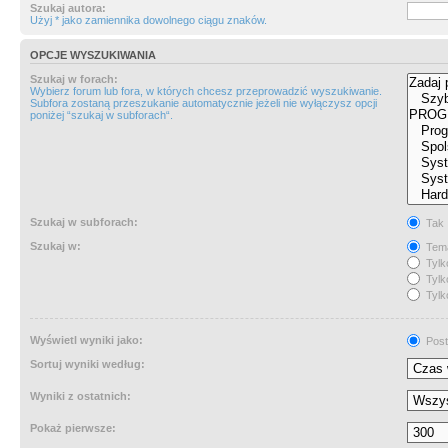
Szukaj autora:
Użyj * jako zamiennika dowolnego ciągu znaków.
OPCJE WYSZUKIWANIA
Szukaj w forach:
Wybierz forum lub fora, w których chcesz przeprowadzić wyszukiwanie.
Subfora zostaną przeszukanie automatycznie jeżeli nie wyłączysz opcji
poniżej “szukaj w subforach“.
Szukaj w subforach:
Tak
Szukaj w:
Tema
Tylk
Tylk
Tylk
Wyświetl wyniki jako:
Post
Sortuj wyniki według:
Wyniki z ostatnich:
Pokaż pierwsze: