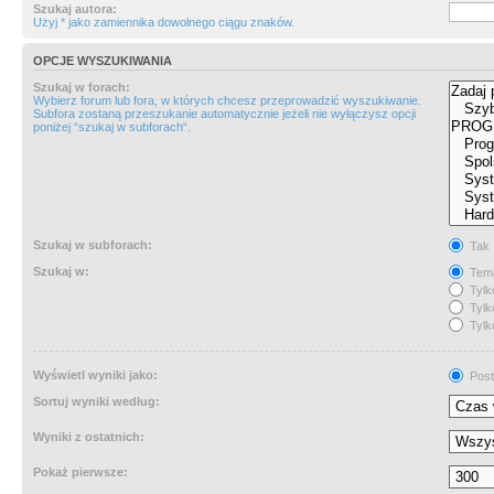
Szukaj autora:
Użyj * jako zamiennika dowolnego ciągu znaków.
OPCJE WYSZUKIWANIA
Szukaj w forach:
Wybierz forum lub fora, w których chcesz przeprowadzić wyszukiwanie.
Subfora zostaną przeszukanie automatycznie jeżeli nie wyłączysz opcji
poniżej “szukaj w subforach“.
Szukaj w subforach:
Tak
Szukaj w:
Tema
Tylk
Tylk
Tylk
Wyświetl wyniki jako:
Post
Sortuj wyniki według:
Wyniki z ostatnich:
Pokaż pierwsze: