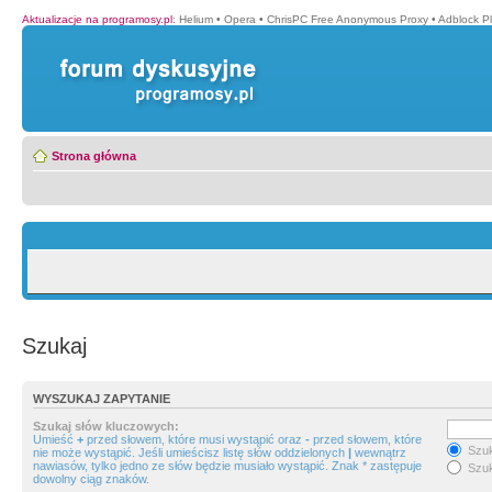
Aktualizacje na programosy.pl
:
Helium
•
Opera
•
ChrisPC Free Anonymous Proxy
•
Adblock P
Strona główna
Szukaj
WYSZUKAJ ZAPYTANIE
Szukaj słów kluczowych:
Umieść
+
przed słowem, które musi wystąpić oraz
-
przed słowem, które
Szuk
nie może wystąpić. Jeśli umieścisz listę słów oddzielonych
|
wewnątrz
nawiasów, tylko jedno ze słów będzie musiało wystąpić. Znak * zastępuje
Szuk
dowolny ciąg znaków.