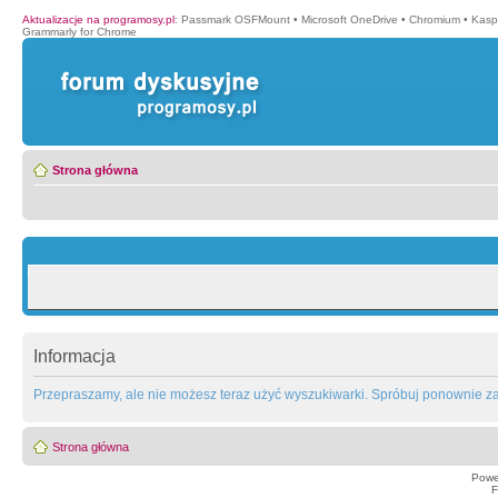
Aktualizacje na programosy.pl
:
Passmark OSFMount
•
Microsoft OneDrive
•
Chromium
•
Kasp
Grammarly for Chrome
Strona główna
Informacja
Przepraszamy, ale nie możesz teraz użyć wyszukiwarki. Spróbuj ponownie za 
Strona główna
Powe
F