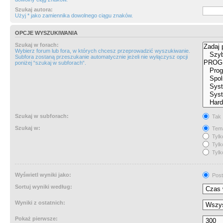
Szukaj autora:
Użyj * jako zamiennika dowolnego ciągu znaków.
OPCJE WYSZUKIWANIA
Szukaj w forach:
Wybierz forum lub fora, w których chcesz przeprowadzić wyszukiwanie.
Subfora zostaną przeszukanie automatycznie jeżeli nie wyłączysz opcji
poniżej “szukaj w subforach“.
Szukaj w subforach:
Tak
Szukaj w:
Tema
Tylk
Tylk
Tylk
Wyświetl wyniki jako:
Post
Sortuj wyniki według:
Wyniki z ostatnich:
Pokaż pierwsze: