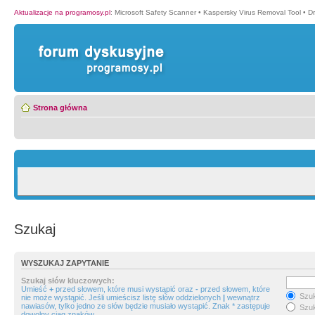
Aktualizacje na programosy.pl
:
Microsoft Safety Scanner
•
Kaspersky Virus Removal Tool
•
Dr
Strona główna
Szukaj
WYSZUKAJ ZAPYTANIE
Szukaj słów kluczowych:
Umieść
+
przed słowem, które musi wystąpić oraz
-
przed słowem, które
Szuk
nie może wystąpić. Jeśli umieścisz listę słów oddzielonych
|
wewnątrz
nawiasów, tylko jedno ze słów będzie musiało wystąpić. Znak * zastępuje
Szuk
dowolny ciąg znaków.