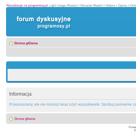
Aktualizacje na programosy.pl
:
Light Image Resizer
•
Rename Master
•
Helium
•
Opera
•
Chr
Strona główna
Informacja
Przepraszamy, ale nie możesz teraz użyć wyszukiwarki. Spróbuj ponownie za 
Strona główna
Powe
F