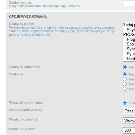
Szukaj autora:
Użyj * jako zamiennika dowolnego ciągu znaków.
OPCJE WYSZUKIWANIA
Szukaj w forach:
Wybierz forum lub fora, w których chcesz przeprowadzić wyszukiwanie.
Subfora zostaną przeszukanie automatycznie jeżeli nie wyłączysz opcji
poniżej “szukaj w subforach“.
Szukaj w subforach:
Tak
Szukaj w:
Tema
Tylk
Tylk
Tylk
Wyświetl wyniki jako:
Post
Sortuj wyniki według:
Wyniki z ostatnich:
Pokaż pierwsze: