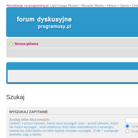
Aktualizacje na programosy.pl
:
Light Image Resizer
•
Rename Master
•
Helium
•
Opera
•
Chr
Strona główna
Szukaj
WYSZUKAJ ZAPYTANIE
Szukaj słów kluczowych:
Umieść
+
przed słowem, które musi wystąpić oraz
-
przed słowem, które
Szuk
nie może wystąpić. Jeśli umieścisz listę słów oddzielonych
|
wewnątrz
nawiasów, tylko jedno ze słów będzie musiało wystąpić. Znak * zastępuje
Szuk
dowolny ciąg znaków.