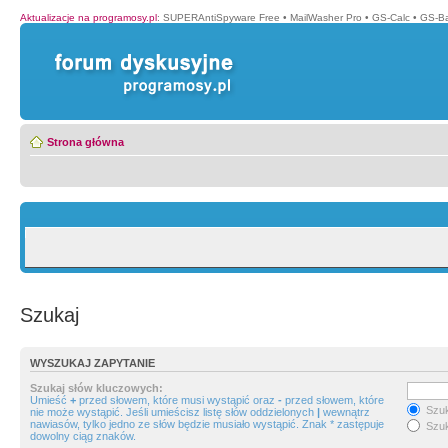
Aktualizacje na programosy.pl
:
SUPERAntiSpyware Free
•
MailWasher Pro
•
GS-Calc
•
GS-B
Strona główna
Szukaj
WYSZUKAJ ZAPYTANIE
Szukaj słów kluczowych:
Umieść
+
przed słowem, które musi wystąpić oraz
-
przed słowem, które
Szuk
nie może wystąpić. Jeśli umieścisz listę słów oddzielonych
|
wewnątrz
nawiasów, tylko jedno ze słów będzie musiało wystąpić. Znak * zastępuje
Szuk
dowolny ciąg znaków.