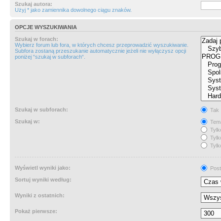
Szukaj autora:
Użyj * jako zamiennika dowolnego ciągu znaków.
OPCJE WYSZUKIWANIA
Szukaj w forach:
Wybierz forum lub fora, w których chcesz przeprowadzić wyszukiwanie.
Subfora zostaną przeszukanie automatycznie jeżeli nie wyłączysz opcji
poniżej “szukaj w subforach“.
Szukaj w subforach:
Tak
Szukaj w:
Tema
Tylk
Tylk
Tylk
Wyświetl wyniki jako:
Post
Sortuj wyniki według:
Wyniki z ostatnich:
Pokaż pierwsze: