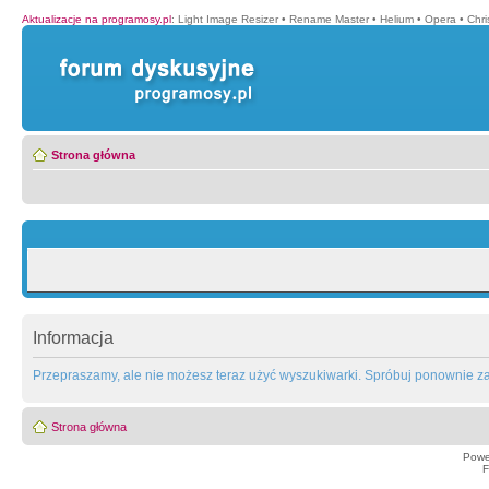
Aktualizacje na programosy.pl
:
Light Image Resizer
•
Rename Master
•
Helium
•
Opera
•
Chr
Strona główna
Informacja
Przepraszamy, ale nie możesz teraz użyć wyszukiwarki. Spróbuj ponownie za 
Strona główna
Powe
F