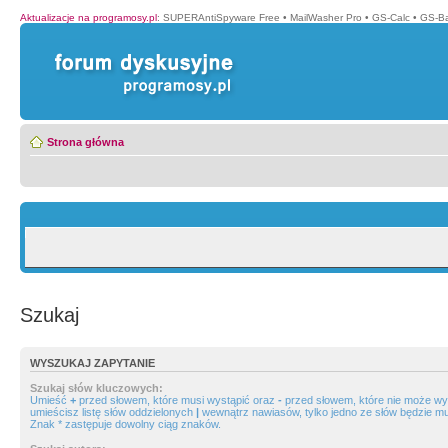
Aktualizacje na programosy.pl
:
SUPERAntiSpyware Free
•
MailWasher Pro
•
GS-Calc
•
GS-B
Strona główna
Szukaj
WYSZUKAJ ZAPYTANIE
Szukaj słów kluczowych:
Umieść
+
przed słowem, które musi wystąpić oraz
-
przed słowem, które nie może wys
umieścisz listę słów oddzielonych
|
wewnątrz nawiasów, tylko jedno ze słów będzie mu
Znak * zastępuje dowolny ciąg znaków.