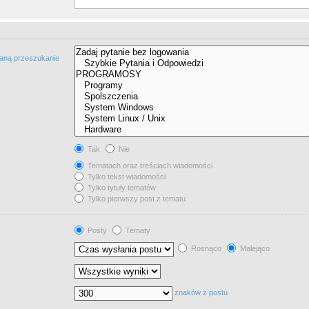
taną przeszukanie
Tak
Nie
Tematach oraz treściach wiadomości
Tylko tekst wiadomości
Tylko tytuły tematów
Tylko pierwszy post z tematu
Posty
Tematy
Rosnąco
Malejąco
znaków z postu