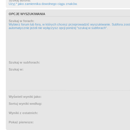
Szukaj autora:
Użyj * jako zamiennika dowolnego ciągu znaków.
OPCJE WYSZUKIWANIA
Szukaj w forach:
Wybierz forum lub fora, w których chcesz przeprowadzić wyszukiwanie. Subfora zos
automatycznie jeżeli nie wyłączysz opcji poniżej “szukaj w subforach“.
Szukaj w subforach:
Szukaj w:
Wyświetl wyniki jako:
Sortuj wyniki według:
Wyniki z ostatnich:
Pokaż pierwsze: