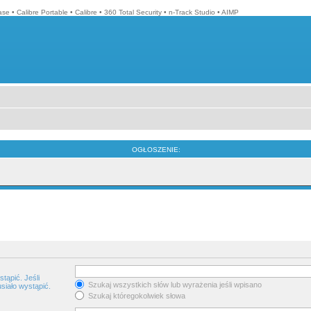
ase
•
Calibre Portable
•
Calibre
•
360 Total Security
•
n-Track Studio
•
AIMP
OGŁOSZENIE:
tąpić. Jeśli
Szukaj wszystkich słów lub wyrażenia jeśli wpisano
siało wystąpić.
Szukaj któregokolwiek słowa