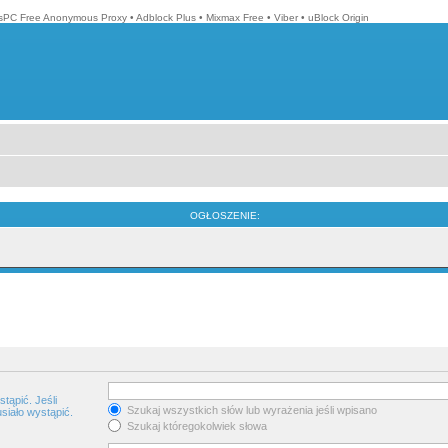
isPC Free Anonymous Proxy
•
Adblock Plus
•
Mixmax Free
•
Viber
•
uBlock Origin
OGŁOSZENIE:
tąpić. Jeśli
Szukaj wszystkich słów lub wyrażenia jeśli wpisano
siało wystąpić.
Szukaj któregokolwiek słowa