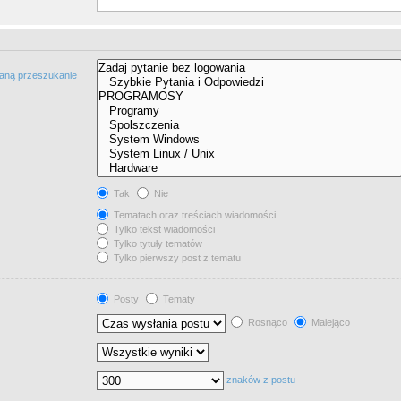
taną przeszukanie
Tak
Nie
Tematach oraz treściach wiadomości
Tylko tekst wiadomości
Tylko tytuły tematów
Tylko pierwszy post z tematu
Posty
Tematy
Rosnąco
Malejąco
znaków z postu