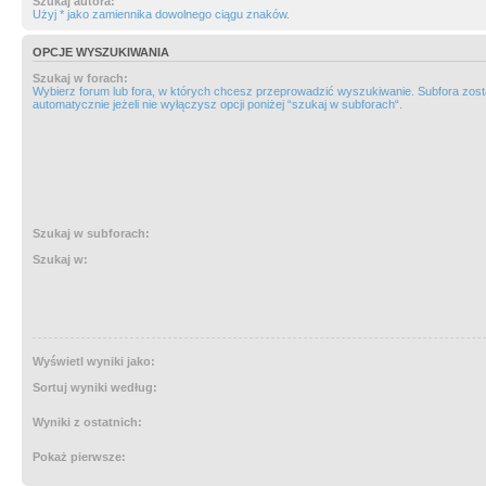
Szukaj autora:
Użyj * jako zamiennika dowolnego ciągu znaków.
OPCJE WYSZUKIWANIA
Szukaj w forach:
Wybierz forum lub fora, w których chcesz przeprowadzić wyszukiwanie. Subfora zos
automatycznie jeżeli nie wyłączysz opcji poniżej “szukaj w subforach“.
Szukaj w subforach:
Szukaj w:
Wyświetl wyniki jako:
Sortuj wyniki według:
Wyniki z ostatnich:
Pokaż pierwsze: