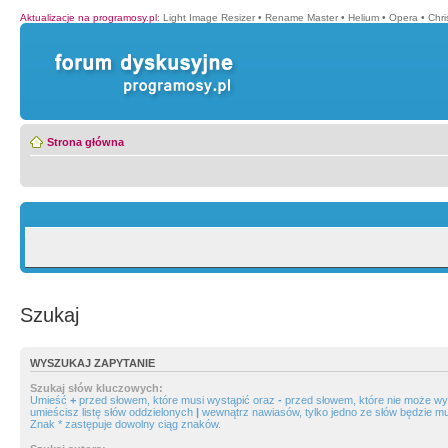
Aktualizacje na programosy.pl
:
Light Image Resizer
•
Rename Master
•
Helium
•
Opera
•
Chr
Strona główna
Szukaj
WYSZUKAJ ZAPYTANIE
Szukaj słów kluczowych:
Umieść
+
przed słowem, które musi wystąpić oraz
-
przed słowem, które nie może wys
umieścisz listę słów oddzielonych
|
wewnątrz nawiasów, tylko jedno ze słów będzie mu
Znak * zastępuje dowolny ciąg znaków.