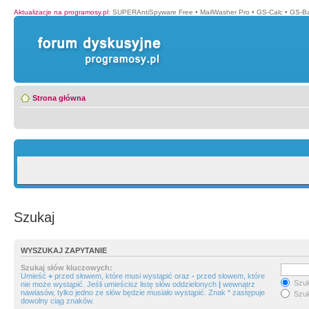
Aktualizacje na programosy.pl
:
SUPERAntiSpyware Free
•
MailWasher Pro
•
GS-Calc
•
GS-B
Strona główna
Szukaj
WYSZUKAJ ZAPYTANIE
Szukaj słów kluczowych:
Umieść
+
przed słowem, które musi wystąpić oraz
-
przed słowem, które
Szuk
nie może wystąpić. Jeśli umieścisz listę słów oddzielonych
|
wewnątrz
nawiasów, tylko jedno ze słów będzie musiało wystąpić. Znak * zastępuje
Szuk
dowolny ciąg znaków.