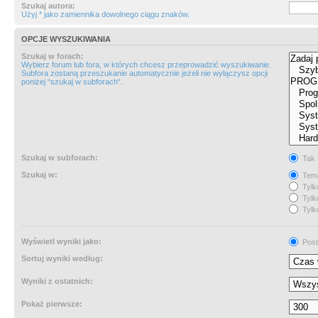
Szukaj autora:
Użyj * jako zamiennika dowolnego ciągu znaków.
OPCJE WYSZUKIWANIA
Szukaj w forach:
Wybierz forum lub fora, w których chcesz przeprowadzić wyszukiwanie.
Subfora zostaną przeszukanie automatycznie jeżeli nie wyłączysz opcji
poniżej “szukaj w subforach“.
Szukaj w subforach:
Tak
Szukaj w:
Tema
Tylk
Tylk
Tylk
Wyświetl wyniki jako:
Post
Sortuj wyniki według:
Wyniki z ostatnich:
Pokaż pierwsze: