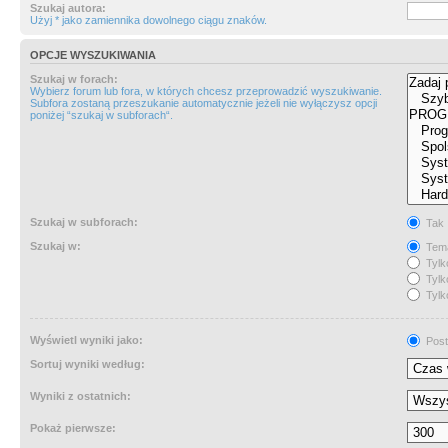
Szukaj autora:
Użyj * jako zamiennika dowolnego ciągu znaków.
OPCJE WYSZUKIWANIA
Szukaj w forach:
Wybierz forum lub fora, w których chcesz przeprowadzić wyszukiwanie.
Subfora zostaną przeszukanie automatycznie jeżeli nie wyłączysz opcji
poniżej “szukaj w subforach“.
Szukaj w subforach:
Tak
Szukaj w:
Tema
Tylk
Tylk
Tylk
Wyświetl wyniki jako:
Post
Sortuj wyniki według:
Wyniki z ostatnich:
Pokaż pierwsze: