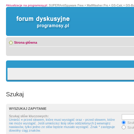
Aktualizacje na programosy.pl
:
SUPERAntiSpyware Free
•
MailWasher Pro
•
GS-Calc
•
GS-B
Strona główna
Szukaj
WYSZUKAJ ZAPYTANIE
Szukaj słów kluczowych:
Umieść
+
przed słowem, które musi wystąpić oraz
-
przed słowem, które
Szuk
nie może wystąpić. Jeśli umieścisz listę słów oddzielonych
|
wewnątrz
nawiasów, tylko jedno ze słów będzie musiało wystąpić. Znak * zastępuje
Szuk
dowolny ciąg znaków.