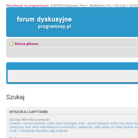
Aktualizacje na programosy.pl
:
SUPERAntiSpyware Free
•
MailWasher Pro
•
GS-Calc
•
GS-B
Strona główna
Szukaj
WYSZUKAJ ZAPYTANIE
Szukaj słów kluczowych:
Umieść
+
przed słowem, które musi wystąpić oraz
-
przed słowem, które nie może wys
umieścisz listę słów oddzielonych
|
wewnątrz nawiasów, tylko jedno ze słów będzie mu
Znak * zastępuje dowolny ciąg znaków.