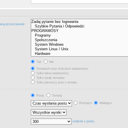
taną przeszukanie
Tak
Nie
Tematach oraz treściach wiadomości
Tylko tekst wiadomości
Tylko tytuły tematów
Tylko pierwszy post z tematu
Posty
Tematy
Rosnąco
Malejąco
znaków z postu