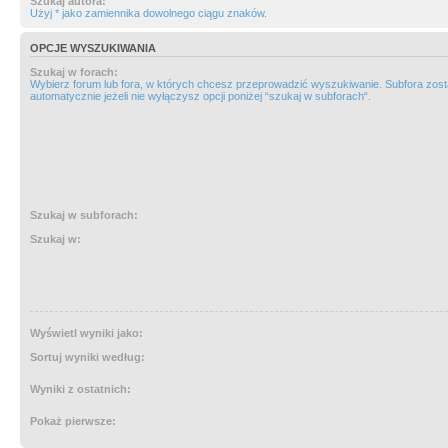
Szukaj autora:
Użyj * jako zamiennika dowolnego ciągu znaków.
OPCJE WYSZUKIWANIA
Szukaj w forach:
Wybierz forum lub fora, w których chcesz przeprowadzić wyszukiwanie. Subfora zos
automatycznie jeżeli nie wyłączysz opcji poniżej “szukaj w subforach“.
Szukaj w subforach:
Szukaj w:
Wyświetl wyniki jako:
Sortuj wyniki według:
Wyniki z ostatnich:
Pokaż pierwsze: