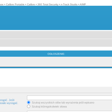
ase
•
Calibre Portable
•
Calibre
•
360 Total Security
•
n-Track Studio
•
AIMP
OGŁOSZENIE:
tąpić. Jeśli
Szukaj wszystkich słów lub wyrażenia jeśli wpisano
siało wystąpić.
Szukaj któregokolwiek słowa