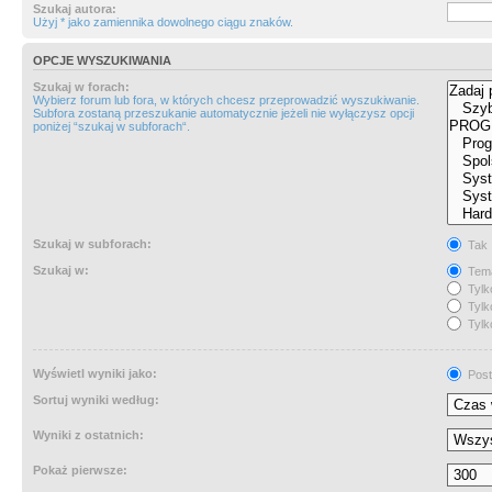
Szukaj autora:
Użyj * jako zamiennika dowolnego ciągu znaków.
OPCJE WYSZUKIWANIA
Szukaj w forach:
Wybierz forum lub fora, w których chcesz przeprowadzić wyszukiwanie.
Subfora zostaną przeszukanie automatycznie jeżeli nie wyłączysz opcji
poniżej “szukaj w subforach“.
Szukaj w subforach:
Tak
Szukaj w:
Tema
Tylk
Tylk
Tylk
Wyświetl wyniki jako:
Post
Sortuj wyniki według:
Wyniki z ostatnich:
Pokaż pierwsze: