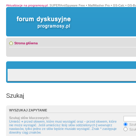
Aktualizacje na programosy.pl
:
SUPERAntiSpyware Free
•
MailWasher Pro
•
GS-Calc
•
GS-B
Strona główna
Szukaj
WYSZUKAJ ZAPYTANIE
Szukaj słów kluczowych:
Umieść
+
przed słowem, które musi wystąpić oraz
-
przed słowem, które
Szuk
nie może wystąpić. Jeśli umieścisz listę słów oddzielonych
|
wewnątrz
nawiasów, tylko jedno ze słów będzie musiało wystąpić. Znak * zastępuje
Szuk
dowolny ciąg znaków.