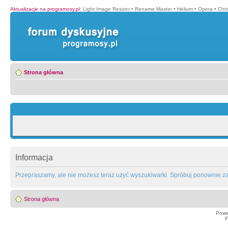
Aktualizacje na programosy.pl
:
Light Image Resizer
•
Rename Master
•
Helium
•
Opera
•
Chr
Strona główna
Informacja
Przepraszamy, ale nie możesz teraz użyć wyszukiwarki. Spróbuj ponownie za 
Strona główna
Powe
F