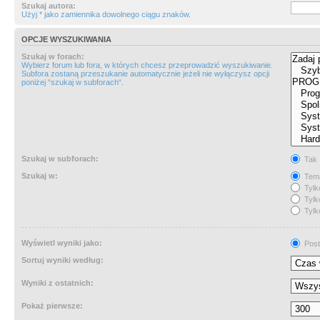
Szukaj autora:
Użyj * jako zamiennika dowolnego ciągu znaków.
OPCJE WYSZUKIWANIA
Szukaj w forach:
Wybierz forum lub fora, w których chcesz przeprowadzić wyszukiwanie.
Subfora zostaną przeszukanie automatycznie jeżeli nie wyłączysz opcji
poniżej “szukaj w subforach“.
Szukaj w subforach:
Tak
Szukaj w:
Tema
Tylk
Tylk
Tylk
Wyświetl wyniki jako:
Post
Sortuj wyniki według:
Wyniki z ostatnich:
Pokaż pierwsze: