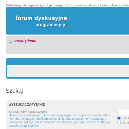
Aktualizacje na programosy.pl
:
Light Image Resizer
•
Rename Master
•
Helium
•
Opera
•
Chr
Strona główna
Szukaj
WYSZUKAJ ZAPYTANIE
Szukaj słów kluczowych:
Umieść
+
przed słowem, które musi wystąpić oraz
-
przed słowem, które
Szuk
nie może wystąpić. Jeśli umieścisz listę słów oddzielonych
|
wewnątrz
nawiasów, tylko jedno ze słów będzie musiało wystąpić. Znak * zastępuje
Szuk
dowolny ciąg znaków.