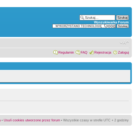
Wyszukiwarka Forum
Regulamin
FAQ
Rejestracja
Zaloguj
a
•
Usuń cookies utworzone przez forum
• Wszystkie czasy w strefie UTC + 2 godziny