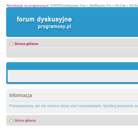
Aktualizacje na programosy.pl
:
SUPERAntiSpyware Free
•
MailWasher Pro
•
GS-Calc
•
GS-B
Strona główna
Informacja
Przepraszamy, ale nie możesz teraz użyć wyszukiwarki. Spróbuj ponownie za 
Strona główna