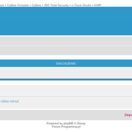
ase
•
Calibre Portable
•
Calibre
•
360 Total Security
•
n-Track Studio
•
AIMP
OGŁOSZENIE:
kilka minut.
Ekip
Powered by
phpBB
© Group
Forum Programosy.pl