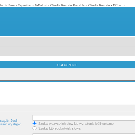
hanic Free
•
Exportizer
•
ToDoList
•
XMedia Recode Portable
•
XMedia Recode
•
Diffractor
OGŁOSZENIE:
tąpić. Jeśli
Szukaj wszystkich słów lub wyrażenia jeśli wpisano
siało wystąpić.
Szukaj któregokolwiek słowa