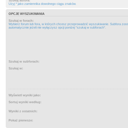
Szukaj autora:
Użyj * jako zamiennika dowolnego ciągu znaków.
OPCJE WYSZUKIWANIA
Szukaj w forach:
Wybierz forum lub fora, w których chcesz przeprowadzić wyszukiwanie. Subfora zos
automatycznie jeżeli nie wyłączysz opcji poniżej “szukaj w subforach“.
Szukaj w subforach:
Szukaj w:
Wyświetl wyniki jako:
Sortuj wyniki według:
Wyniki z ostatnich:
Pokaż pierwsze: