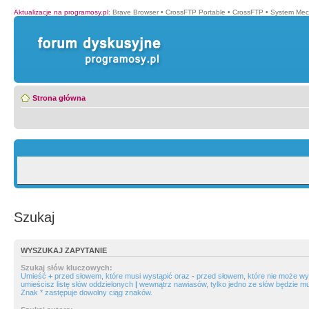
Aktualizacje na programosy.pl
:
Brave Browser
•
CrossFTP Portable
•
CrossFTP
•
System Mec
Strona główna
Szukaj
WYSZUKAJ ZAPYTANIE
Szukaj słów kluczowych:
Umieść
+
przed słowem, które musi wystąpić oraz
-
przed słowem, które nie może wys
umieścisz listę słów oddzielonych
|
wewnątrz nawiasów, tylko jedno ze słów będzie mu
Znak * zastępuje dowolny ciąg znaków.