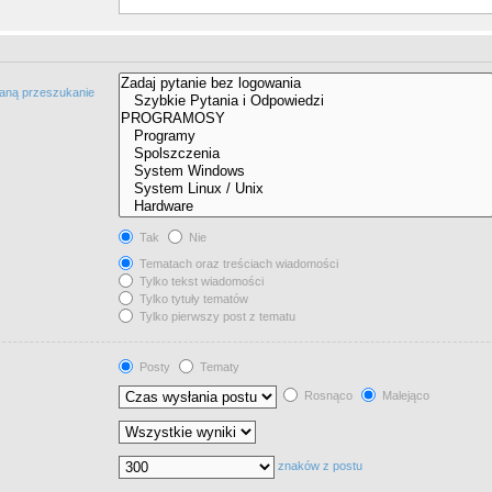
taną przeszukanie
Tak
Nie
Tematach oraz treściach wiadomości
Tylko tekst wiadomości
Tylko tytuły tematów
Tylko pierwszy post z tematu
Posty
Tematy
Rosnąco
Malejąco
znaków z postu