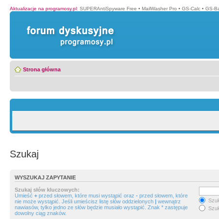
Aktualizacje na programosy.pl
:
SUPERAntiSpyware Free
•
MailWasher Pro
•
GS-Calc
•
GS-B
Strona główna
Szukaj
WYSZUKAJ ZAPYTANIE
Szukaj słów kluczowych:
Umieść
+
przed słowem, które musi wystąpić oraz
-
przed słowem, które
Szuk
nie może wystąpić. Jeśli umieścisz listę słów oddzielonych
|
wewnątrz
nawiasów, tylko jedno ze słów będzie musiało wystąpić. Znak * zastępuje
Szuk
dowolny ciąg znaków.