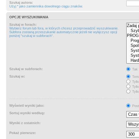
Szukaj autora:
Użyj * jako zamiennika dowolnego ciągu znaków.
OPCJE WYSZUKIWANIA
Szukaj w forach:
Wybierz forum lub fora, w których chcesz przeprowadzić wyszukiwanie.
Subfora zostaną przeszukanie automatycznie jeżeli nie wyłączysz opcji
poniżej “szukaj w subforach“.
Szukaj w subforach:
Tak
Szukaj w:
Tema
Tylk
Tylk
Tylk
Wyświetl wyniki jako:
Post
Sortuj wyniki według:
Wyniki z ostatnich:
Pokaż pierwsze: