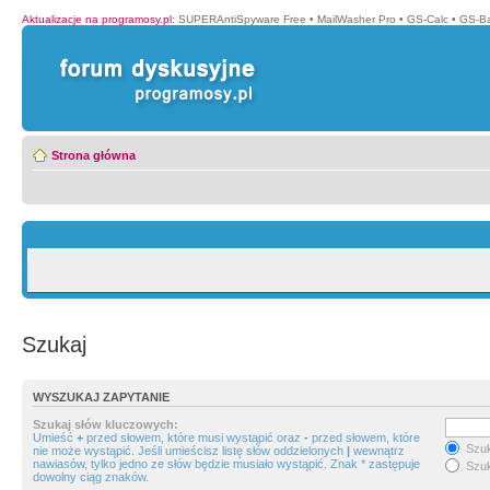
Aktualizacje na programosy.pl
:
SUPERAntiSpyware Free
•
MailWasher Pro
•
GS-Calc
•
GS-B
Strona główna
Szukaj
WYSZUKAJ ZAPYTANIE
Szukaj słów kluczowych:
Umieść
+
przed słowem, które musi wystąpić oraz
-
przed słowem, które
Szuk
nie może wystąpić. Jeśli umieścisz listę słów oddzielonych
|
wewnątrz
nawiasów, tylko jedno ze słów będzie musiało wystąpić. Znak * zastępuje
Szuk
dowolny ciąg znaków.