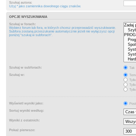
Szukaj autora:
Użyj * jako zamiennika dowolnego ciągu znaków.
OPCJE WYSZUKIWANIA
Szukaj w forach:
Wybierz forum lub fora, w których chcesz przeprowadzić wyszukiwanie.
Subfora zostaną przeszukanie automatycznie jeżeli nie wyłączysz opcji
poniżej “szukaj w subforach“.
Szukaj w subforach:
Tak
Szukaj w:
Tema
Tylk
Tylk
Tylk
Wyświetl wyniki jako:
Post
Sortuj wyniki według:
Wyniki z ostatnich:
Pokaż pierwsze: