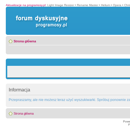
Aktualizacje na programosy.pl
:
Light Image Resizer
•
Rename Master
•
Helium
•
Opera
•
Chr
Strona główna
Informacja
Przepraszamy, ale nie możesz teraz użyć wyszukiwarki. Spróbuj ponownie za 
Strona główna
Powe
F