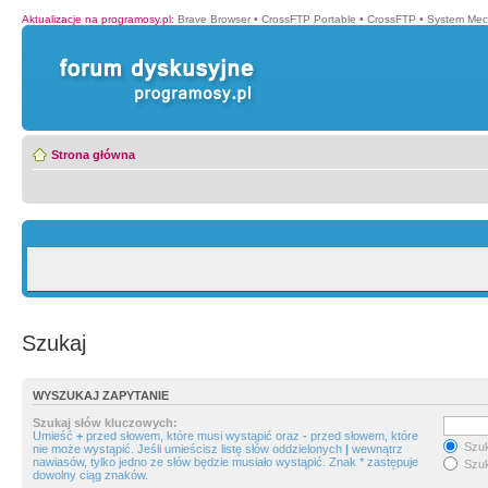
Aktualizacje na programosy.pl
:
Brave Browser
•
CrossFTP Portable
•
CrossFTP
•
System Mec
Strona główna
Szukaj
WYSZUKAJ ZAPYTANIE
Szukaj słów kluczowych:
Umieść
+
przed słowem, które musi wystąpić oraz
-
przed słowem, które
Szuk
nie może wystąpić. Jeśli umieścisz listę słów oddzielonych
|
wewnątrz
nawiasów, tylko jedno ze słów będzie musiało wystąpić. Znak * zastępuje
Szuk
dowolny ciąg znaków.