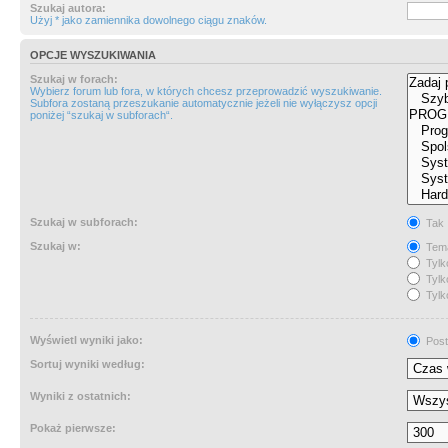
Szukaj autora:
Użyj * jako zamiennika dowolnego ciągu znaków.
OPCJE WYSZUKIWANIA
Szukaj w forach:
Wybierz forum lub fora, w których chcesz przeprowadzić wyszukiwanie.
Subfora zostaną przeszukanie automatycznie jeżeli nie wyłączysz opcji
poniżej “szukaj w subforach“.
Szukaj w subforach:
Tak
Szukaj w:
Tema
Tylk
Tylk
Tylk
Wyświetl wyniki jako:
Post
Sortuj wyniki według:
Wyniki z ostatnich:
Pokaż pierwsze: